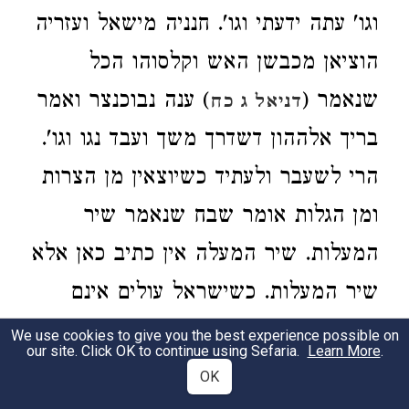
וגו' עתה ידעתי וגו'. חנניה מישאל ועזריה
הוציאן מכבשן האש וקלסוהו הכל
שנאמר (
) ענה נבוכנצר ואמר
דניאל ג כח
בריך אלההון דשדרך משך ועבד נגו וגו'.
הרי לשעבר ולעתיד כשיוצאין מן הצרות
ומן הגלות אומר שבח שנאמר שיר
המעלות. שיר המעלה אין כתיב כאן אלא
שיר המעלות. כשישראל עולים אינם
עולין מעלה אחת אלא למעלות הרבה הן
We use cookies to give you the best experience possible on
our site. Click OK to continue using Sefaria.
Learn More
.
עולין. וכן הוא אומר (
) אתה
דברים כח יג
OK