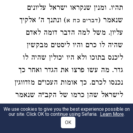
תהיו. ומנין שנקראו ישראל עליונים
שנאמר (
) ונתנך ה' אלקיך
דברים כח א
עליון. משל למה הדבר דומה לאדם
שהיה לו כרם והיו ליסטים מבקשין
ליכנס בתוכו ולא היו יכולין שהיה לו
גדר. מה עשו פרצו את הגדר ואחר כך
נכנסו לכרם. כך אומות העכו"ם מזדווגין
לישראל שהן כרמו של הקב"ה שנאמר
) כי כרם ה' צבאות בית
(
ישעיה ה ז
We use cookies to give you the best experience possible on
our site. Click OK to continue using Sefaria.
Learn More
.
ישראל. והם מחרפין להקב"ה ואחר כך
OK