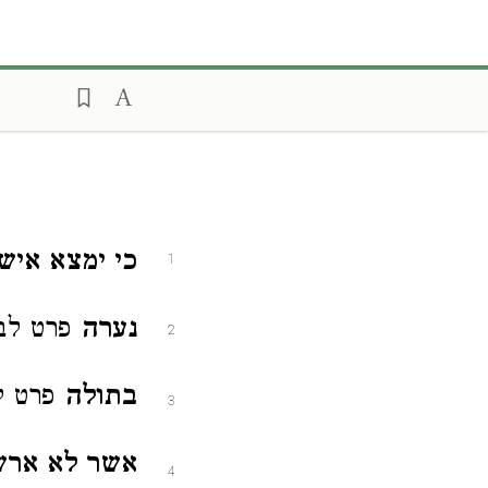
כי ימצא איש 
1
נערה
פרט לבו
2
בתולה
פרט ל
3
אשר לא אר
4