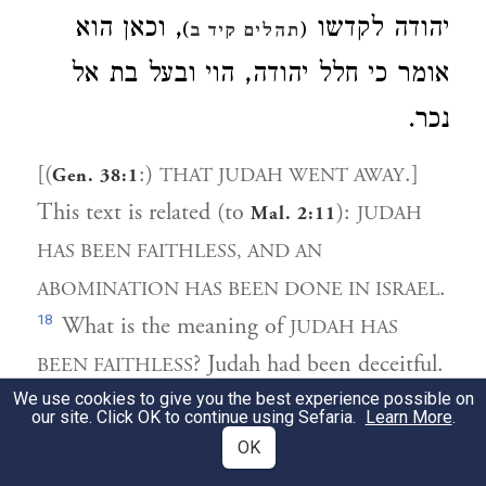
יהודה לקדשו
, וכאן הוא
)
(
תהלים קיד ב
אומר כי חלל יהודה, הוי ובעל בת אל
נכר.
[(
:)
.]
THAT JUDAH WENT AWAY
Gen. 38:1
This text is related (to
):
JUDAH
Mal. 2:11
HAS BEEN FAITHLESS, AND AN
.
ABOMINATION HAS BEEN DONE IN ISRAEL
18
What is the meaning of
JUDAH HAS
? Judah had been deceitful.
BEEN FAITHLESS
< It is > just as you say (in
):
We use cookies to give you the best experience possible on
<
Mal. 2:14
our site. Click OK to continue using Sefaria.
Learn More
.
FOR THE LORD IS A WITNESS BETWEEN
OK
YOU (Judah) AND THE WIFE OF YOUR