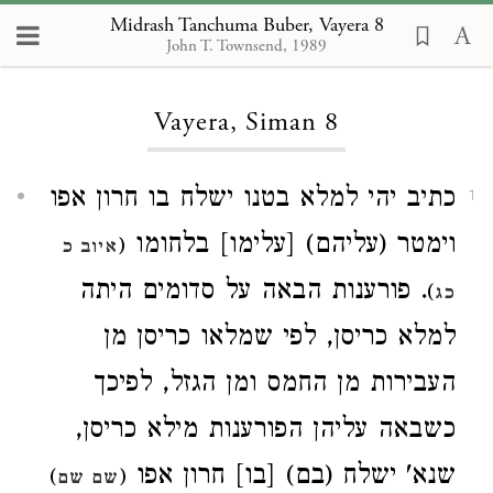
Midrash Tanchuma Buber, Vayera 8
John T. Townsend, 1989
Loading...
Vayera, Siman 8
כתיב יהי למלא בטנו ישלח בו חרון אפו
1
וימטר (עליהם) [עלימו] בלחומו
(
איוב כ
. פורענות הבאה על סדומים היתה
)
כג
למלא כריסן, לפי שמלאו כריסן מן
העבירות מן החמס ומן הגזל, לפיכך
כשבאה עליהן הפורענות מילא כריסן,
שנא' ישלח (בם) [בו] חרון אפו
)
(
שם שם