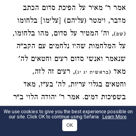
אמר ר' מאיר על הפיכת סדום הכתב
מדבר, וימטר (עליהם) [עלימו] בלחומו
, וה' המטיר על סדום, מהו בלחומו,
)
(
שם
על המלחמות שהיו נלחמים עם הקב"ה
שנאמר ואנשי סדום רעים וחטאים לה'
מאד
, רעים זה לזה,
)
(
בראשית יג יג
וחטאים בגלוי עריות, לה' בע"ז, מאד
בשפיכות דמים. אמר ר' יהודה הלוי ב"ר
שלום בשם ר' יוחנן [בר נחמן] בשעה
We use cookies to give you the best experience possible on
our site. Click OK to continue using Sefaria.
Learn More
.
שבאו אמרפל וחביריו להלחם עם
OK