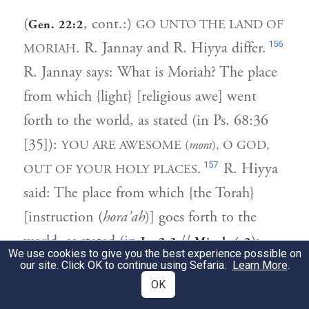
(
, cont.:)
GO UNTO THE LAND OF
Gen. 22:2
156
. R. Jannay and R. Hiyya differ.
MORIAH
R. Jannay says: What is Moriah? The place
from which {light} [religious awe] went
forth to the world, as stated (in Ps. 68:36
[35]):
YOU ARE AWESOME (
mora
), O GOD,
157
.
R. Hiyya
OUT OF YOUR HOLY PLACES
said: The place from which {the Torah}
[instruction (
hora'ah
)] goes forth to the
world, as stated (in
//
):
Is. 2:3
Micah 4:2
We use cookies to give you the best experience possible on
FOR THE TORAH SHALL COME FORTH
our site. Click OK to continue using Sefaria.
Learn More
.
OK
.
OUT OF ZION