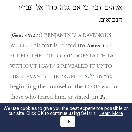
אלהים דבר כי אם גלה סודו אל עבדיו
הנביאים.
(
:)
BENJAMIN IS A RAVENOUS
Gen. 49:27
. This text is related (to
):
WOLF
Amos 3:7
SURELY THE LORD GOD DOES NOTHING
WITHOUT HAVING REVEALED IT UNTO
66
.
In the
HIS SERVANTS THE PROPHETS
beginning the counsel of the
was for
LORD
those who feared him, as stated (in
Ps.
):
THE COUNSEL OF THE LORD IS
25:14
We use cookies to give you the best experience possible on
our site. Click OK to continue using Sefaria.
Learn More
.
. Later he gave
FOR THOSE WHO FEAR HIM
OK
it to the upright, as stated (in
):
Prov. 3:32