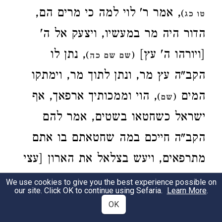
, אמר ר' לוי למה כי מרים הם,
)
טו כג
הדור היה מר במעשיו, ויצעק אל ה'
[ויורהו ה' עץ]
, נתן לו
)
(
שם שם כה
הקב"ה עץ מר, ונתן לתוך מר, וימתקו
המים
, הוי וממכותיך ארפאך, אף
)
(
שם
ישראל כשחטאו בשטים, אמר להם
הקב"ה חייכם במה שחטאתם בו אתם
מתרפאים, ויעש בצלאל את הארון [עצי
שטים].
We use cookies to give you the best experience possible on
our site. Click OK to continue using Sefaria.
Learn More
.
[(
:)
THEN BEZALEL MADE THE
Exod. 37:1
OK