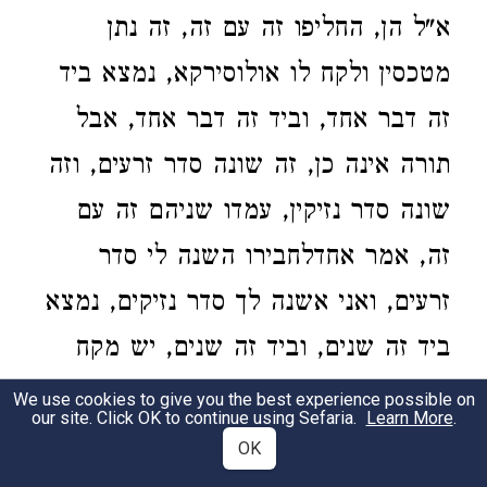
א"ל הן, החליפו זה עם זה, זה נתן
מטכסין ולקח לו אולוסירקא, נמצא ביד
זה דבר אחד, וביד זה דבר אחד, אבל
תורה אינה כן, זה שונה סדר זרעים, וזה
שונה סדר נזיקין, עמדו שניהם זה עם
זה, אמר אחדלחבירו השנה לי סדר
זרעים, ואני אשנה לך סדר נזיקים, נמצא
ביד זה שנים, וביד זה שנים, יש מקח
גדול מזה, הוי כי לקח טוב וגו'.
We use cookies to give you the best experience possible on
our site. Click OK to continue using Sefaria.
Learn More
.
(
:)
THEN THE LORD SPOKE
Exod. 25:1–2
OK