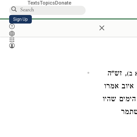
Texts
Topics
Donate
Sign Up
×
, זש"ה
( ב
, יוב אמרו
 הימים שהיו
שתמר