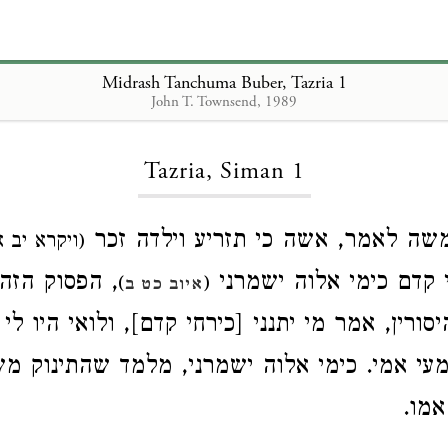
Midrash Tanchuma Buber, Tazria 1
John T. Townsend, 1989
Loading...
Tazria, Siman 1
משה לאמר, אשה כי תזריע וילדה זכר
ויקרא יב א)
י קדם כימי אלוה ישמרני
הפסוק הזה א
)
(
איוב כט ב
סורין, אמר מי יתנני [כירחי קדם], ולואי היו לי
מעי אמי. כימי אלוה ישמרני, מלמד שהתינוק מ
אמו