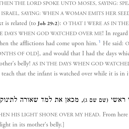
THEN THE LORD SPOKE UNTO MOSES, SAYING: SP
ISRAEL, SAYING: WHEN A WOMAN EMITS HER SEED
xt is related (to
):
O THAT I WERE AS IN T
Job 29:2
! In regard
THE DAYS WHEN GOD WATCHED OVER ME
1
hen the afflictions had come upon him.
He said:
O
], and would that I had the days wh
ONTHS OF OLD
ther's belly!
AS IN THE DAYS WHEN GOD WATCHE
teach that the infant is watched over while it is in i
[ ראשי
מכאן את למד שאורה לתינוק ].
(שם שם ג)
. From here
EN HIS LIGHT SHONE OVER MY HEAD
light in its mother's belly.]