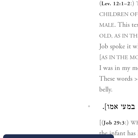
(
:)
Lev. 12:1–2
CHILDREN OF 
. This te
MALE
OLD, AS IN 
Job spoke it w
[
AS IN THE M
I was in my mo
These words > 
belly.
, במעי אמו
[(
:)
WH
Job 29:3
the infant has 