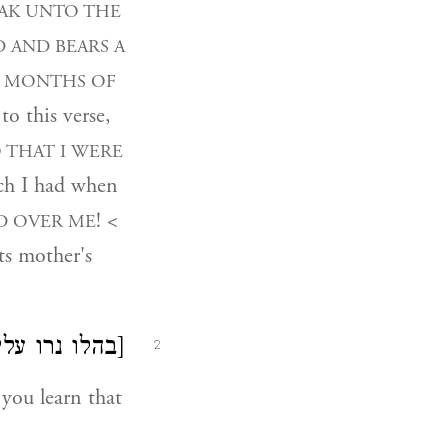
EAK UNTO THE
 AND BEARS A
HE MONTHS OF
 to this verse,
 THAT I WERE
ich I had when
! <
D OVER ME
ts mother's
בהלו נרו עלי
2
 you learn that