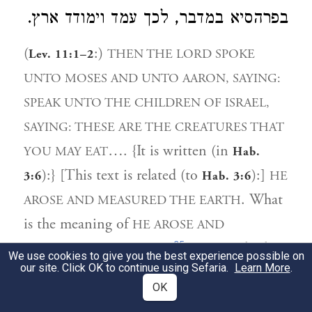
בפרהסיא במדבר, לכך עמד וימודד ארץ.
(
:)
THEN THE LORD SPOKE
Lev. 11:1–2
UNTO MOSES AND UNTO AARON, SAYING:
SPEAK UNTO THE CHILDREN OF ISRAEL,
SAYING: THESE ARE THE CREATURES THAT
…. {It is written (in
YOU MAY EAT
Hab.
):} [This text is related (to
):]
HE
3:6
Hab. 3:6
. What
AROSE AND MEASURED THE EARTH
is the meaning of
HE AROSE AND
35
?
It is simply that,
MEASURED THE EARTH
We use cookies to give you the best experience possible on
our site. Click OK to continue using Sefaria.
Learn More
.
when the Holy One wanted to give the
OK
Torah, he arose and measured (
) the
MDD