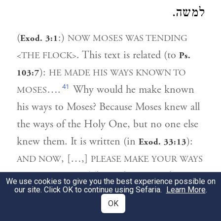
למשה.
(
:)
NOW MOSES WAS TENDING
Exod. 3:1
. This text is related (to
<THE FLOCK>
Ps.
):
HE MADE HIS WAYS KNOWN TO
103:7
41
….
Why would he make known
MOSES
his ways to Moses? Because Moses knew all
the ways of the Holy One, but no one else
knew them. It is written (in
):
Exod. 33:13
, […,]
AND NOW
PLEASE MAKE YOUR WAYS
. The Holy One said to
KNOWN TO ME
We use cookies to give you the best experience possible on
our site. Click OK to continue using Sefaria.
Learn More
.
42
him: Do you desire to stand upon my
OK
ways? By your life, I will make <them>