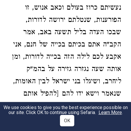
נעשיתם כרוז בעולם וכאב אנוש, זו
הפורענות, שנטלתם ירושה לדורות,
שבכו העדה בליל תשעה באב, אמר
הקב"ה אתם בכיתם בכייה של חנם, אני
אקבע לכם לילה הזה בכייה לדורות, ומן
אותה שעה נגזרה גזירה על בהמ"ק
ליחרב, ושיגלו בני ישראל לבין האומות,
שנאמר וישא ידו להם [להפיל אותם
במדבר ולהפיל זרעם בגוים ולזרותם
We use cookies to give you the best experience possible on
our site. Click OK to continue using Sefaria.
Learn More
.
בארצות]
, נשיאת יד כנגד
(תהלים קו כו כז)
OK