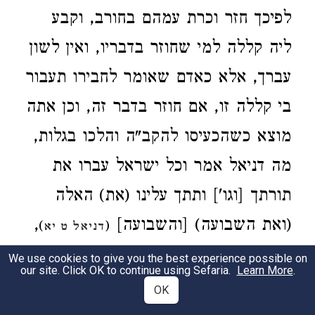
לפיכך חזר וכרת עמהם בחורב, וקבע
ליה קללה למי שחוזר בדבריו, ואין לשון
עברך, אלא כאדם שאומר לחבירו תעבור
בי קללה זו, אם חוזר בדבר זה, וכן אתה
מוצא כשהכעיסו להקב"ה והלכו בגלות,
מה דניאל אמר וכל ישראל עברו את
תורתך [וגו'] ותתך עלינו (את) האלה
,
(ואת השבועה) [והשבועה]
)
(
דניאל ט יא
ואין אלה אלא קללה, שנאמר והיתה
We use cookies to give you the best experience possible on
our site. Click OK to continue using Sefaria.
Learn More
.
האשה לאלה
, ללמדך
)
(
במדבר ה כז
OK