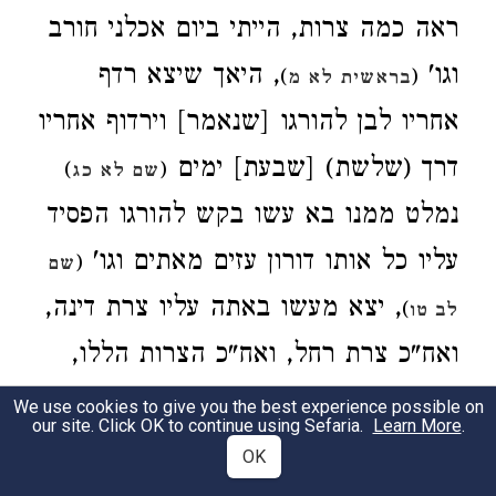
ראה כמה צרות, הייתי ביום אכלני חורב
וגו'
, היאך שיצא רדף
)
(
בראשית לא מ
אחריו לבן להורגו [שנאמר] וירדוף אחריו
דרך (שלשת) [שבעת] ימים
)
(
שם לא כג
נמלט ממנו בא עשו בקש להורגו הפסיד
עליו כל אותו דורון עזים מאתים וגו'
(
שם
, יצא מעשו באתה עליו צרת דינה,
)
לב טו
ואח"כ צרת רחל, ואח"כ הצרות הללו,
בקש לנוח קימעא, עד שבאתה צרת
We use cookies to give you the best experience possible on
our site. Click OK to continue using Sefaria.
Learn More
.
יוסף, ואח"כ צרת יצחק אביו שמת עשר
OK