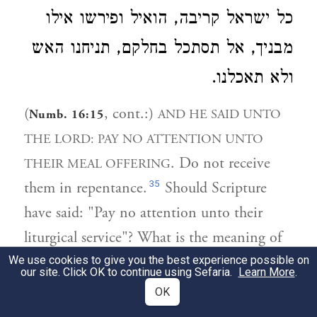
כל ישראל קריבה, הואיל ופירשו אילו
מבניך, אל תסתכל בחלקם, תניחנו האש
ולא תאכלנו.
(
, cont.:)
AND HE SAID UNTO
Numb. 16:15
THE LORD: PAY NO ATTENTION UNTO
. Do not receive
THEIR MEAL OFFERING
35
them in repentance.
Should Scripture
have said: "Pay no attention unto their
liturgical service"? What is the meaning of
? This is what Moses said
We use cookies to give you the best experience possible on
MEAL OFFERING
our site. Click OK to continue using Sefaria.
Learn More
.
to the Holy One: Sovereign of the World, I
OK
know that these have a share in this meal