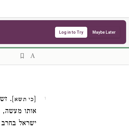
Log in to Try
Maybe Later
זש"ה'
[
כי תשא
1
אותו מעשה, 
ישראל בחרב י