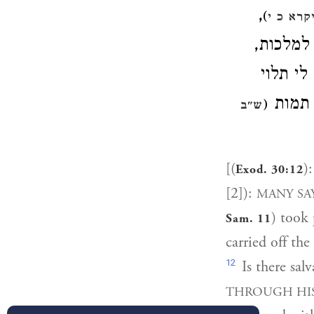
,
)
יקרא כ י
, למלכות
,  תלוי
 תמות
(
ש"ב
[(
)
Exod. 30:12
[2]):
MANY SA
) took 
Sam. 11
carried off th
12
Is there salv
THROUGH HI