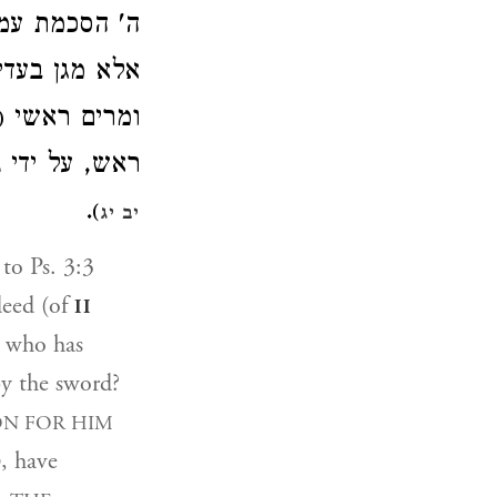
ה' הסכמת עמה
אלא מגן בעד
ומרים ראשי
)
ראש, על ידי 
.
)
יב יג
 to Ps. 3:3
deed (of
II
e who has
by the sword?
ON FOR HIM
, have
D