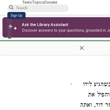
Texts
Topics
Donate
Sign Up
Ask the Library Assistant
Discover answers to your questions, grounded in J
×
, הגיע לידו
הפיל את
, דוד, ואתה