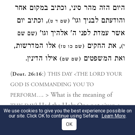
היום הזה מהר סיני, וכתיב במקום אחר
והודעתם לבניך וגו'
, וכתיב יום
)
(
שם ד ט
אשר עמדת לפני ה' אלהיך וגו'
(שם שם
, את החקים
אלו המדרשות,
)
(
י)
שם כו טז
ואת המשפטים
אילו הדינין.
)
(
שם שם
(
:)
THIS DAY <THE LORD YOUR
Deut. 26:16
GOD IS COMMANDING YOU TO
. > What is the meaning of
PERFORM…
? Had the Holy One not given a
THIS DAY
We use cookies to give you the best experience possible on
command to Israel until now? And was not
our site. Click OK to continue using Sefaria.
Learn More
.
OK
this the fortieth year (since Sinai), as stated