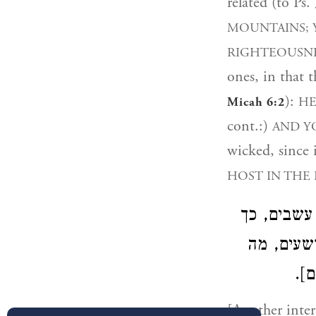
related (to Ps.
MOUNTAINS; 
RIGHTEOUSNE
ones, in that 
):
HE
Micah 6:2
cont.:)
AND Y
wicked, since i
HOST IN THE 
[שבים, כך
שעים, מה
ים
[Another inter