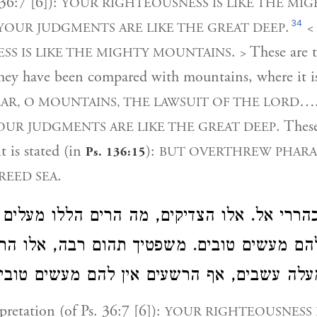
 36:7 [6]):
YOUR RIGHTEOUSNESS IS LIKE THE MI
34
.
YOUR JUDGMENTS ARE LIKE THE GREAT DEEP
<
.
These are t
SS IS LIKE THE MIGHTY MOUNTAINS
>
they have been compared with mountains, where it is
….
AR, O MOUNTAINS, THE LAWSUIT OF THE LORD
. Thes
OUR JUDGMENTS ARE LIKE THE GREAT DEEP
t is stated (in
):
BUT OVERTHREW PHARA
Ps. 136:15
.
REED SEA
ררי אל. אלו הצדיקים, מה הרים הללו מעלים ע
הם מעשים טובים. משפטיך תהום רבה, אלו הר
 מעלה עשבים, אף הרשעים אין להם מעשים טוב
pretation (of Ps. 36:7 [6]):
YOUR RIGHTEOUSNESS I