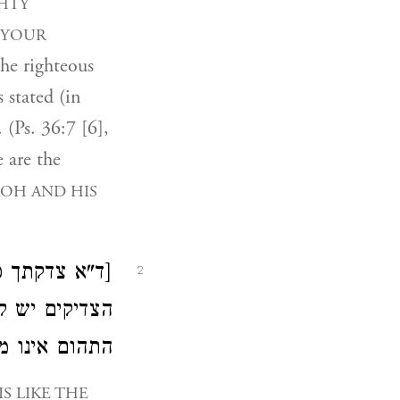
GHTY
 YOUR
he righteous
 stated (in
 (Ps. 36:7 [6],
e are the
OH AND HIS
ד"א צדקתך כה
2
הצדיקים יש ל
התהום אינו].
S LIKE THE