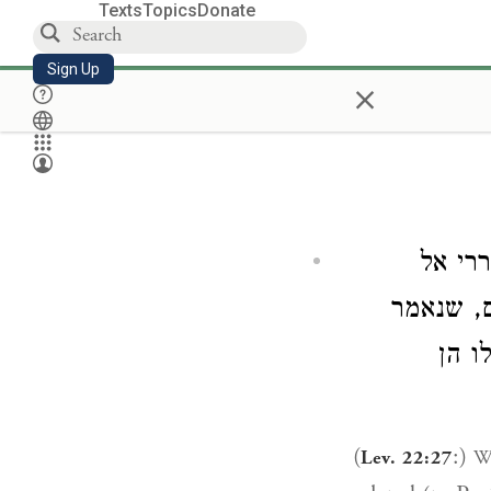
Texts
Topics
Donate
Sign Up
×
.  אל
,  שנאמר
. הן
(
:)
W
Lev. 22:27