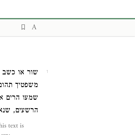
שור או כשב א'
1
משפטיך תהו
שמעו הרים א'
הרשעים, שנאמ
is text is