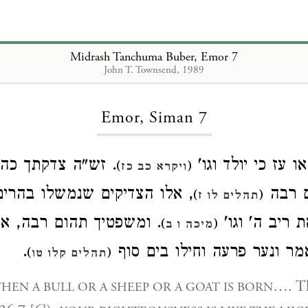
Midrash Tanchuma Buber, Emor 7
John T. Townsend, 1989
Loading...
Emor, Siman 7
ו עז כי יולד וגו
זש"ה צדקתך כהררי
)
(
ויקרא כב כז
ם רבה
אלו הצדיקים שנמשלו בהרים,
)
(
תהלים לו ז
ת ריב ה' וגו
ומשפטיך תהום רבה, אלו 
)
(
מיכה ו ב
.
ר ונער פרעה וחילו בים סוף
)
(
תהלים קלו טו
…. Th
HEN A BULL OR A SHEEP OR A GOAT IS BORN