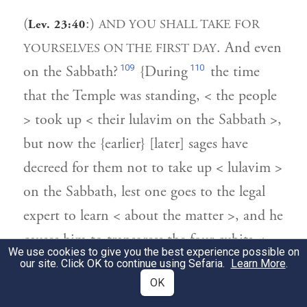
(
:)
AND YOU SHALL TAKE FOR
Lev. 23:40
. And even
YOURSELVES ON THE FIRST DAY
109
110
on the Sabbath?
{During
the time
that the Temple was standing, < the people
> took up < their lulavim on the Sabbath >,
but now the {earlier} [later] sages have
decreed for them not to take up < lulavim >
on the Sabbath, lest one goes to the legal
expert to learn < about the matter >, and he
causes him to transgress the four cubits <
We use cookies to give you the best experience possible on
authorized > by permission of the Rabbis.
our site. Click OK to continue using Sefaria.
Learn More
.
OK
111
The same also < holds true > in regard