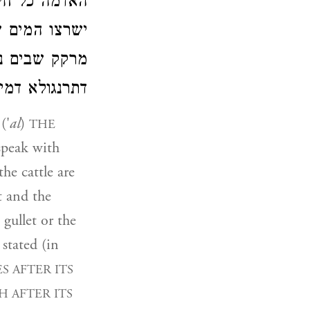
האדמה כל חי
ישרצו המים ש
מרקק שבים נב
דתרנגולא דמי.
('
al
)
THE
 speak with
he cattle are
t and the
 gullet or the
 stated (in
S AFTER ITS
H AFTER ITS