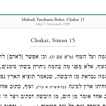
Midrash Tanchuma Buber, Chukat 15
John T. Townsend, 1989
Loading...
Chukat, Siman 15
המה ועל העוף
וכי אפשר [לאדם] לדבר
(מ"א שם יג)
וף, אלא מפני מה בהמה ניתרת בשתי סימנים, ו
מה נבראת מן היבשה, שנאמר תוציא הארץ נפש
חיתו ארץ למינה
ועוף, כתוב אחד א
)
(
בראשית א כד
 אחד אומר מן הים, מן היבשה דכתיב ויצר ה' 