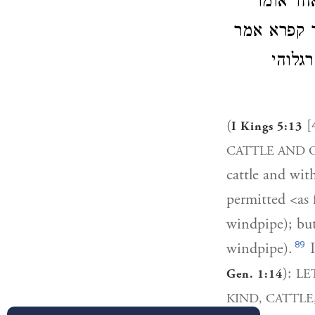
, ד אומר
, פרא אמר
גלוהי
(
[4
I Kings 5:13
CATTLE AND 
cattle and wit
permitted <as 
windpipe); but
89
windpipe).
I
):
LE
Gen. 1:14
KIND, CATTLE