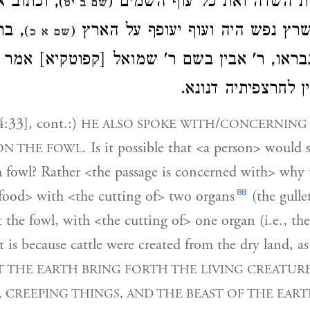
ת השדה ואת כל עוף השמים
וכתוב אח
)
(
שם ב יט
רץ נפש היה ועוף יעופף על הארץ
בר ק
)
(
שם א כ
ראו, ר' אבין בשם ר' שמואל [קפוטקיא] אמר ר
ין לחרצפיתיה דנונא
:33], cont.:)
/
HE ALSO SPOKE WITH
CONCERNING
. Is it possible that <a person> would
ON THE FOWL
h fowl? Rather <the passage is concerned with> why t
88
food> with <the cutting of> two organs
(the gulle
 the fowl, with <the cutting of> one organ (i.e., the
t is because cattle were created from the dry land, as
T THE EARTH BRING FORTH THE LIVING CREATURE
, CREEPING THINGS, AND THE BEAST OF THE EART