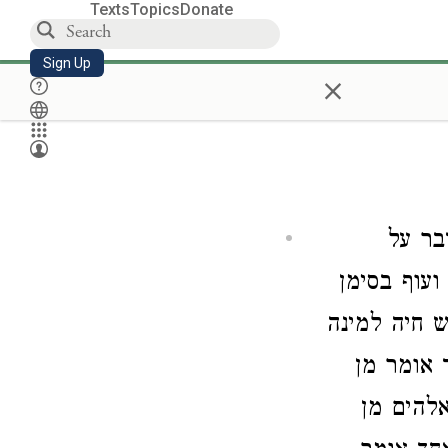
Texts
Topics
Donate
Sign Up
×
.  על
עוף בסימן
 חיה למינה
, ומר מן
אלהים מן