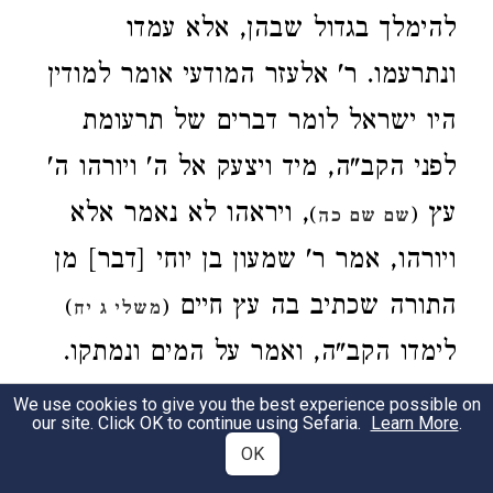
להימלך בגדול שבהן, אלא עמדו
ונתרעמו. ר' אלעזר המודעי אומר למודין
היו ישראל לומר דברים של תרעומת
לפני הקב"ה, מיד ויצעק אל ה' ויורהו ה'
עץ
, ויראהו לא נאמר אלא
)
(
שם שם כה
ויורהו, אמר ר' שמעון בן יוחי [דבר] מן
התורה שכתיב בה עץ חיים
)
(
משלי ג יח
לימדו הקב"ה, ואמר על המים ונמתקו.
[(
, cont.:)
We use cookies to give you the best experience possible on
THEY WENT THREE
Exod. 15:22
our site. Click OK to continue using Sefaria.
Learn More
.
DAYS IN THE WILDERNESS AND FOUND NO
OK
.] R. Joshua says: When Israel
WATER