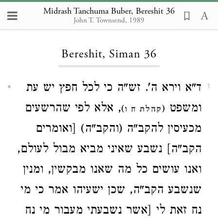
Midrash Tanchuma Buber, Bereshit 36
John T. Townsend, 1989
Loading...
Bereshit, Siman 36
ד"א וירא ה'. זש"ה כי לכל חפץ יש עת
1
ומשפט
, אלא לפי שהרשעים
)
(
קהלת ח ו
מכעיסין להקב"ה (והקב"ה) [ואומרים
הקב"ה] נשבע שאיני מביא מבול לעולם,
ואנו עושים כל מה שאנו מבקשין, ומנין
שנשבע הקב"ה, שכן ישעיהו אמר כי מי
נח זאת לי [אשר נשבעתי מעבור מי נח