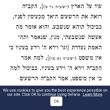
עוד על הארץ
], הקב"ה
)
(
ישעיה נד ט
רואה את הרשעים היאך מכעיסין לפניו,
כביכול תוהא שנשבע, והוא אומר מה
אעשה שנשבעתי, מנין, שנאמר ותהי
האמת נעדרת [וגו' וירא ה' וירע בעיניו כי
אין משפט
], למה אמר
)
(
ישעיה נט טו
הקב"ה וירא ה' וירע בעיניו, כביכול למה
כי אין משפט, אמר הקב"ה הרשעים
שבעולם כך אומרים שאני נשבעתי
We use cookies to give you the best experience possible on
our site. Click OK to continue using Sefaria.
Learn More
.
שאיני מביא מבול לעולם, [חייכם] יש לי
OK