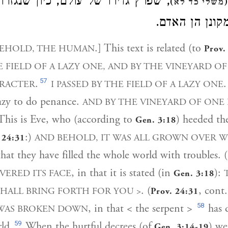
שפרץ גדירו של עולם, כיון שנגזרו על
)
(
משלי כד לא
מקונן הן האדם
.] This text is related (to
EHOLD, THE HUMAN
Prov.
E FIELD OF A LAZY ONE, AND BY THE VINEYARD O
57
.
ARACTER
I PASSED BY THE FIELD OF A LAZY ONE
azy to do penance.
AND BY THE VINEYARD OF ONE
 This is Eve, who (according to
) heeded th
Gen. 3:18
:)
AND BEHOLD, IT WAS ALL GROWN OVER 
 24:31
that they have filled the whole world with troubles. (
, in that it is stated (in
):
VERED ITS FACE
Gen. 3:18
. (
, cont
 SHALL BRING FORTH FOR YOU >
Prov. 24:31
58
, in that < the serpent >
has 
 WAS BROKEN DOWN
59
ld.
When the hurtful decrees (of
) we
Gen. 3:14-19