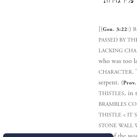
, יו גזירות
[(
:)
B
Gen. 3:22
PASSED BY TH
LACKING CH
who was too l
.
CHARACTER
serpent. (
Prov.
, in 
THISTLES
BRAMBLES CO
THISTLE < IT
STONE WALL
wall of the wor