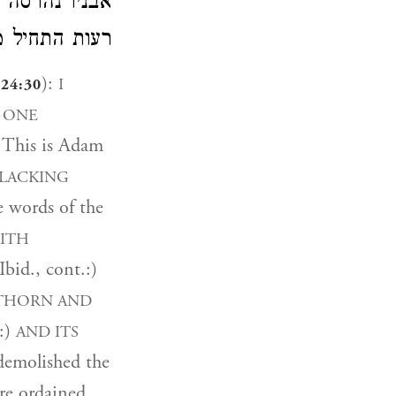
אבניו נהרסה
רעות התחיל .
):
I
 24:30
F ONE
. This is Adam
 LACKING
e words of the
WITH
Ibid., cont.:)
THORN AND
.:)
AND ITS
demolished the
re ordained