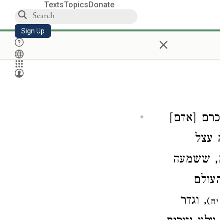
Texts
Topics
Donate
Sign Up
×
[כרם [אדם
, צל
, ששמעה
, לם
, וגדר
)
יח