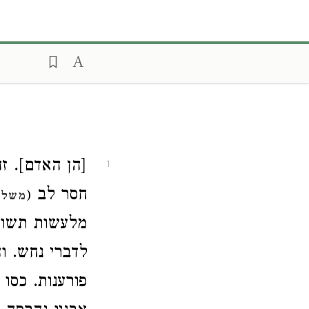
הן האדם]. ז]
1
חסר לב
(
משלי
מלעשות תשוב
לדברי נחש. ו
פורענות. כסו 