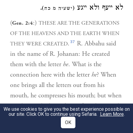
.
לא ייעף ולא ייגע
)
(
ישעיה מ כח
(
:)
THESE ARE THE GENERATIONS
Gen. 2:4
OF THE HEAVENS AND THE EARTH WHEN
37
.
R. Abbahu said
THEY WERE CREATED
in the name of R. Johanan: He created
them with the letter
he
. What is the
connection here with the letter
he
? When
one brings all the letters out from his
mouth, he compresses his mouth; but when
one brings the letter
he
out from his mouth,
We use cookies to give you the best experience possible on
our site. Click OK to continue using Sefaria.
Learn More
.
he does not compress his mouth. Thus the
OK
Holy One created his world without toil. It