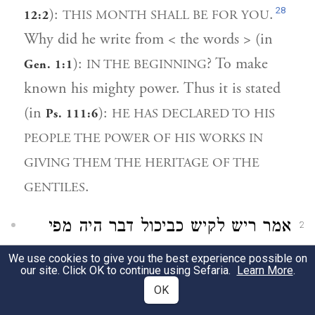
28
):
.
THIS MONTH SHALL BE FOR YOU
12:2
Why did he write from < the words > (in
):
? To make
IN THE BEGINNING
Gen. 1:1
known his mighty power. Thus it is stated
(in
):
HE HAS DECLARED TO HIS
Ps. 111:6
PEOPLE THE POWER OF HIS WORKS IN
GIVING THEM THE HERITAGE OF THE
.
GENTILES
אמר ריש לקיש כביכול דבר היה מפי
2
,
הקב"ה, בדבר ה' שמים נעשו
(שם לג ו)
We use cookies to give you the best experience possible on
our site. Click OK to continue using Sefaria.
Learn More
.
וכתיב בו ברא, אלא ליפרע מן הרשעים
OK