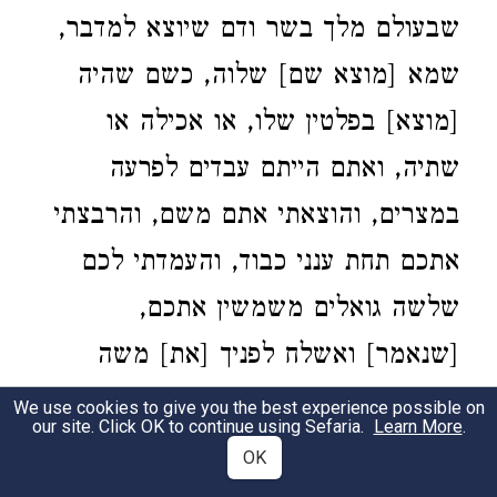
שבעולם מלך בשר ודם שיוצא למדבר,
שמא [מוצא שם] שלוה, כשם שהיה
[מוצא] בפלטין שלו, או אכילה או
שתיה, ואתם הייתם עבדים לפרעה
במצרים, והוצאתי אתם משם, והרבצתי
אתכם תחת ענני כבוד, והעמדתי לכם
שלשה גואלים משמשין אתכם,
[שנאמר] ואשלח לפניך [את] משה
אהרן ומרים
, [בזכות משה
)
(
מיכה ו ד
We use cookies to give you the best experience possible on
our site. Click OK to continue using Sefaria.
Learn More
.
הייתם אוכלים את המן שלא ראו האבות
OK