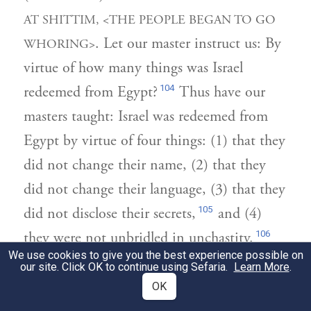
AT SHITTIM, <THE PEOPLE BEGAN TO GO
. Let our master instruct us: By
WHORING>
virtue of how many things was Israel
104
redeemed from Egypt?
Thus have our
masters taught: Israel was redeemed from
Egypt by virtue of four things: (1) that they
did not change their name, (2) that they
did not change their language, (3) that they
105
did not disclose their secrets,
and (4)
106
they were not unbridled in unchastity.
We use cookies to give you the best experience possible on
our site. Click OK to continue using Sefaria.
Learn More
.
שלא שינו שמם, שראובן ושמעון ירדו
2
OK
וראובן ושמעון עלו. ולא שינו לשונם,