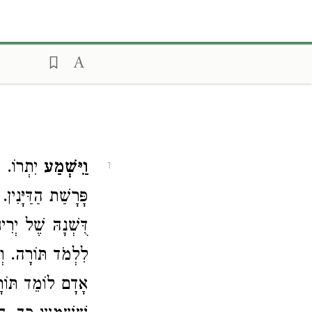
וַיִּשְׁמַע
יִתְרוֹ.,
1
פָּרָשַׁת הַדַּיָּנִ,
דֻּשְׁנָהּ שֶׁל יְרִ
לִלְמֹד תּוֹרָה. וְ
אָדָם לוֹמֵד תּוֹרָ