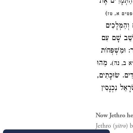
ר הַתְּמָרִים אֶת
)
טים א, טז
 וְהַמְּלָכִים
 נֵשֵׁב שָׁם עִם
ר: וּמִשְׁפְּחוֹת
. מַהוּ
(
מְדִים. שׂוּכָתִים
רָאֵל נִכְנָסִין
Now Jethro he
Jethro (
yitro
) 