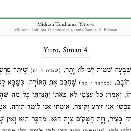
Midrash Tanchuma, Yitro 4
Midrash Tanhuma-Yelammedenu, trans. Samuel A. Berman
Loading...
Yitro, Siman 4
 שִׁבְעָה שֵׁמוֹת יֵשׁ לוֹ: יֶתֶר
שֶׁיִּתֵּר פָּרָש
)
(
שמות ד, יח
ין. חוֹבָב
שֶׁחִבֵּב אֶת הַתּוֹרָה. כְּשֶׁבָּא לָאָ
)
(
במדבר י, כח
יחוֹ, וְאָמַר: כָּל עַצְמִי לֹא בָּאתִי וְהִנַּחְתִּי כָּל מַה שֶּׁה
עַכְשָׁו אֲנִי זוֹרֵעַ וְקוֹצֵר, אֵימָתַי אֲנִי לוֹמֵד תּוֹרָה. אָמְ
ה בָּעִיר, וְזֶה הַמָּקוֹם צִיָּה הוּא, מִדְבָּר הוּא וְאֵין שָׁם