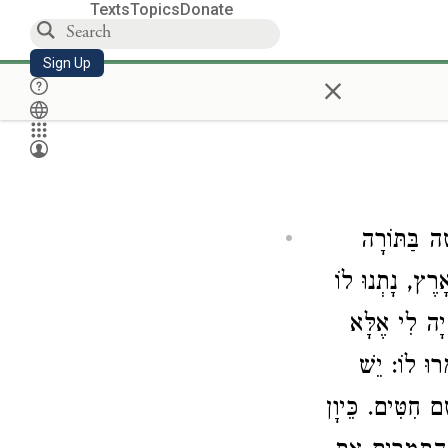
Texts
Topics
Donate
Sign Up
×
ָׁה בַּתּוֹרָה
רֶץ, נָתְנוּ לוֹ
ָיָה לִי אֶלָּא
רוּ לוֹ: יֵשׁ
 חִטִּים. כֵּיוָן