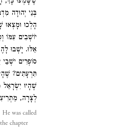
שֶׁשָּׁמְעוּ כָּךְ, 
בְּנֵי יְהוּדָה מִדְ
הָלְכוּ וּמָצְאוּ שׁ
יוֹשְׁבִים עִמּוֹ ו
אֵלּוּ. יָשְׁבוּ לָה
סוֹפְרִים ישְׁבֵי י
תִּרְעָתִים? שֶׁהָי,
שֶׁהָיוּ יִשְׂרָאֵל 
לְצָרָה, מַתְרִיעִי.
 He was called
 the chapter