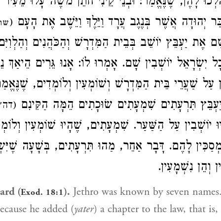
הָלְכוּ לָהֶן, שֶׁנֶּאֱמַר: וּבְנֵי קֵינִי חֹתֵן מֹשֶׁה עָלוּ מֵעִי
בַּר יְהוּדָה אֲשֶׁר בְּנֶגֶב עֲרָד וַיֵּלֶךְ וַיֵּשֶׁב אֶת הָעָם
(
שופ
ָם אֶת יַעְבֵּץ יוֹשֵׁב בְּבֵית הַמִּדְרָשׁ וְהַכֹּהֲנִים וְהַלְוִיִּם
ְכָל יִשְׂרָאֵל יוֹשְׁבִין שָׁם. אָמְרוּ לוֹ: אָנוּ גֵּרִים הֵיאַךְ
ֶן עַל שַׁעֲרֵי בֵּית הַמִּדְרָשׁ וְשׁוֹמְעִין וְלוֹמְדִים, שֶׁנֶּאֱמַ
ַעְבֵּץ תִּרְעָתִים שִׁמְעָתִים שׂוּכָתִים הֵמָּה הַקִּינִם
דה״‎א ב, נה)
וּ יוֹשְׁבִין עַל הַשַּׁעַר. שִׁמְעָתִים, שֶׁהָיוּ שׁוֹמְעִין וְלוֹ
מְסַכִּין לָהֶם. דָּבָר אַחֵר, מַהוּ תִּרְעָתִים, בְּשָׁעָה שֶׁיִּשְׂ
ן וְהֵן נִשְׁמָעִין
ard (
).
Jethro was known by seven names.
Exod. 18:1
because he added (
yater
) a chapter to the law, that is,