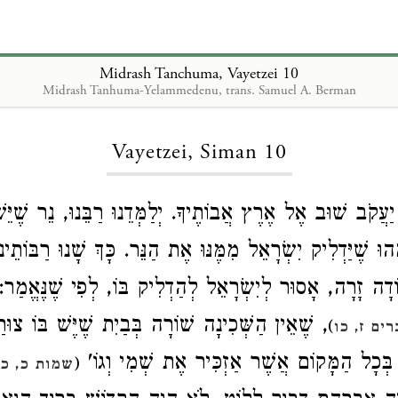
Midrash Tanchuma, Vayetzei 10
Midrash Tanhuma-Yelammedenu, trans. Samuel A. Berman
Loading...
Vayetzei, Siman 10
ֲקֹב שׁוּב אֶל אֶרֶץ אֲבוֹתֶיךָ. יְלַמְּדֵנוּ רַבֵּנוּ, נֵר שֶׁיֵּ
 שֶׁיַּדְלִיק יִשְׂרָאֵל מִמֶּנּוּ אֶת הַנֵּר. כָּךְ שָׁנוּ רַבּוֹתֵינו
דָה זָרָה, אָסוּר לְיִשְׂרָאֵל לְהַדְלִיק בּוֹ, לְפִי שֶׁנֶּאֱמַר
שֶׁאֵין הַשְּׁכִינָה שׁוֹרָה בְּבַיִת שֶׁיֶּשׁ בּוֹ צוּרַ
)
רים ז, כו
: בְּכָל הַמָּקוֹם אֲשֶׁר אַזְכִּיר אֶת שְׁמִי וְגוֹ
(
שמות כ, כ