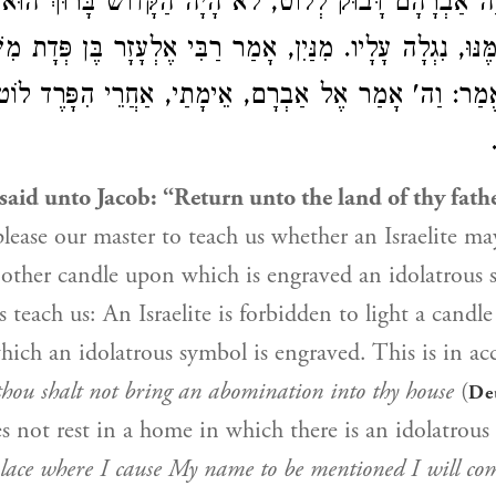
ָיָה אַבְרָהָם דָּבוּק לְלוֹט, לֹא הָיָה הַקָּדוֹשׁ בָּרוּךְ הוּא 
מֶּנּוּ, נִגְלָה עָלָיו. מִנַּיִן, אָמַר רַבִּי אֶלְעָזָר בֶּן פְּדָת מִשּ
ֶאֱמַר: וַה' אָמַר אֶל אַבְרָם, אֵימָתַי, אַחֲרֵי הִפָּרֶד לוֹט 
aid unto Jacob: “Return unto the land of thy fathe
lease our master to teach us whether an Israelite may
nother candle upon which is engraved an idolatrous
 teach us: An Israelite is forbidden to light a candl
ich an idolatrous symbol is engraved. This is in a
hou shalt not bring an abomination into thy house
(
De
 not rest in a home in which there is an idolatrous 
place where I cause My name to be mentioned I will co