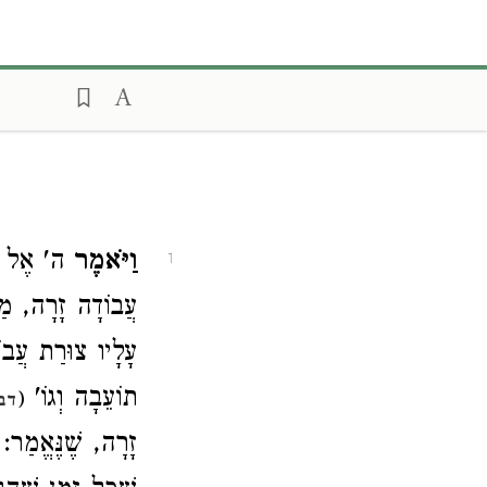
וַיֹּאמֶר
ה' אֶל יַע
1
עֲבוֹדָה זָרָה, מַהוּ
עָלָיו צוּרַת עֲבוֹ
תוֹעֵבָה וְגוֹ'
(
דב
זָרָה, שֶׁנֶּאֱמַר'