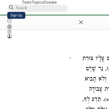
Texts
Topics
Donate
Sign Up
×
שׁ עָלָיו צוּרַת
ּ, נֵר שֶׁיֵּשׁ
: וְלֹא תָבִיא
, ת עֲבוֹדָה
. תֵּדַע לְךָ,
)
א