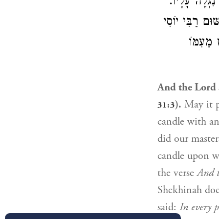
נִגְלֶה עָלָיו
ׁוּם רַבִּי יוֹסִי
מֵעִמּוֹ
And the Lord s
).
May it p
31:3
candle with a
did our masters
candle upon wh
the verse
And t
Shekhinah does
said:
In every 