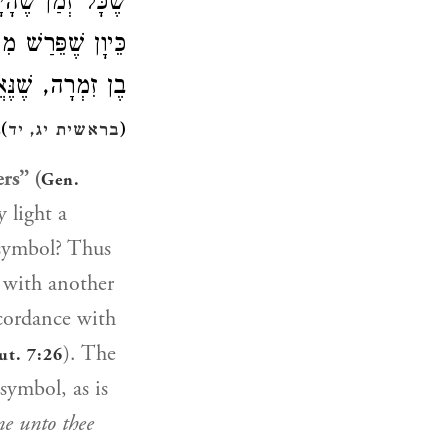
שֶׁכָּל זְמַן שֶׁה.
כֵּיוָן שֶׁפֵּרַשׁ מִ
בֶן זִמְרָה, שֶׁנּ
.
)
(
בראשית יג, יד
rs” (
Gen.
 light a
 symbol? Thus
e with another
ccordance with
). The
ut. 7:26
symbol, as is
me unto thee