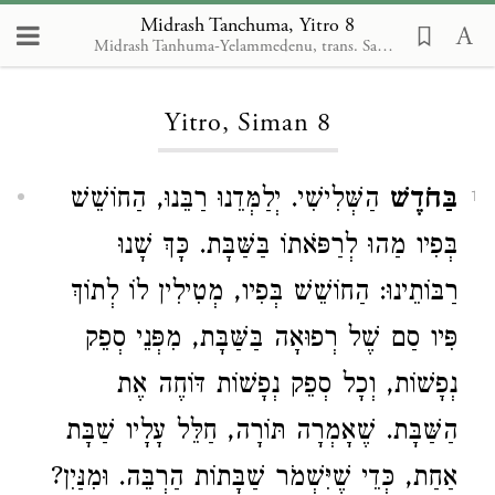
Midrash Tanchuma, Yitro 8
Midrash Tanhuma-Yelammedenu, trans. Samuel A. Berman
Loading...
Yitro, Siman 8
בַּחֹדֶשׁ
הַשְּׁלִישִׁי. יְלַמְּדֵנוּ רַבֵּנוּ, הַחוֹשֵׁשׁ
1
בְּפִיו מַהוּ לְרַפֹּאתוֹ בַּשַּׁבָּת. כָּךְ שָׁנוּ
רַבּוֹתֵינוּ: הַחוֹשֵׁשׁ בְּפִיו, מְטִילִין לוֹ לְתוֹךְ
פִּיו סַם שֶׁל רְפוּאָה בַּשַּׁבָּת, מִפְּנֵי סְפֵק
נְפָשׁוֹת, וְכָל סְפֵק נְפָשׁוֹת דּוֹחֶה אֶת
הַשַּׁבָּת. שֶׁאָמְרָה תּוֹרָה, חַלֵּל עָלָיו שַׁבָּת
אַחַת, כְּדֵי שֶׁיִּשְׁמֹר שַׁבָּתוֹת הַרְבֵּה. וּמִנַּיִן?