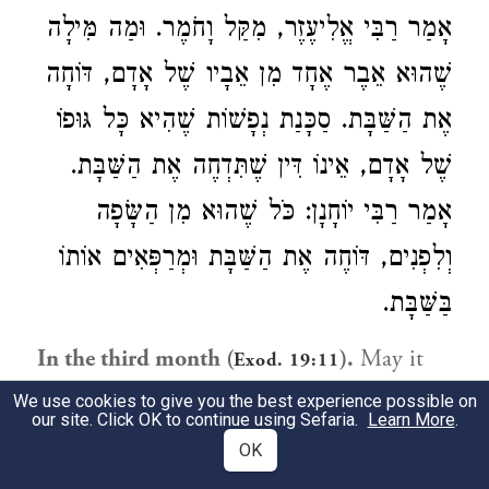
אָמַר רַבִּי אֱלִיעֶזֶר, מִקַּל וָחֹמֶר. וּמַה מִּילָה
שֶׁהוּא אֵבֶר אֶחָד מִן אֵבָיו שֶׁל אָדָם, דּוֹחָה
אֶת הַשַּׁבָּת. סַכָּנַת נְפָשׁוֹת שֶׁהִיא כָּל גּוּפוֹ
שֶׁל אָדָם, אֵינוֹ דִּין שֶׁתִּדְחֶה אֶת הַשַּׁבָּת.
אָמַר רַבִּי יוֹחָנָן: כֹּל שֶׁהוּא מִן הַשָּׂפָה
וְלִפְנִים, דּוֹחֶה אֶת הַשַּׁבָּת וּמְרַפְּאִים אוֹתוֹ
בַּשַּׁבָּת.
In the third month (
).
May it
Exod. 19:11
please our master to instruct us: May one
We use cookies to give you the best experience possible on
our site. Click OK to continue using Sefaria.
Learn More
.
cure a pain in his mouth on the Sabbath?
OK
Thus do our masters teach us: One who has