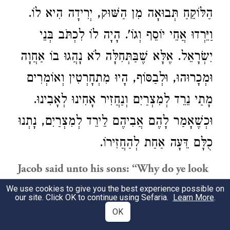
הַלּוֹקֵחַ תְּבוּאָה מִן הַשּׁוּק, יְרִידָה הִיא לוֹ.
וַיֵּרְדוּ אֲחֵי יוֹסֵף וְגוֹ'. הָיָה לוֹ לִכְתֹּב בְּנֵי
יִשְׂרָאֵל. אֶלָּא שֶׁבַּתְּחִלָּה לֹא נָהֲגוּ בוֹ אַחֲוָה
וּמְכָרוּהוּ, וּלְבַסּוֹף, הָיוּ מִתְחָרְטִין וְאוֹמְרִים
מָתַי נֵרֵד לְמִצְרַיִם וְנַחֲזִיר אָחִינוּ לְאָבִינוּ.
וּכְשֶׁאָמַר לָהֶם אֲבִיהֶם לֵירֵד לְמִצְרַיִם, נָתְנוּ
כֻלָּם דֵּעָה אַחַת לְהַחֲזִירוֹ.
Jacob said unto his sons: “Why do ye look
one upon another?” (
).
Jacob told
Gen. 42:1
We use cookies to give you the best experience possible on
our site. Click OK to continue using Sefaria.
Learn More
.
his sons: Since you are strong and
OK
handsome, do not enter through one gate,