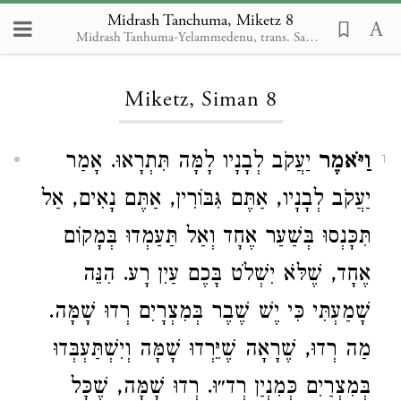
Midrash Tanchuma, Miketz 8
Midrash Tanhuma-Yelammedenu, trans. Samuel A. Berman
Loading...
Miketz, Siman 8
וַיֹּאמֶר
יַעֲקֹב לְבָנָיו לָמָּה תִּתְרָאוּ. אָמַר
1
יַעֲקֹב לְבָנָיו, אַתֶּם גִּבּוֹרִין, אַתֶּם נָאִים, אַל
תִּכָּנְסוּ בְּשַׁעַר אֶחָד וְאַל תַּעַמְדוּ בְּמָקוֹם
אֶחָד, שֶׁלֹּא יִשְׁלֹט בָּכֶם עַיִן רָע. הִנֵּה
שָׁמַעְתִּי כִּי יֶשׁ שֶׁבֶר בְּמִצְרָיִם רְדוּ שָׁמָּה.
מַה רְדוּ, שֶׁרָאָה שֶׁיֵּרְדוּ שָׁמָּה וְיִשְׁתַּעְבְּדוּ
בְּמִצְרַיִם כְּמִנְיַן רְד״‎וּ. רְדוּ שָׁמָּה, שֶׁכָּל