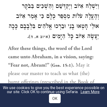
וַיִּשְׁלַח אִיּוֹב וַיְקַדְּשֵׁם וְהִשְׁכִּים בַּבֹּקֶר
וְהֶעֱלָה עֹלוֹת מִסְפַּר כֻּלָּם כִּי אָמַר אִיּוֹב
אוּלַי חָטְאוּ בָנַי וּבֵרְכוּ אֱלֹהִים בִּלְבָבָם כָּכָה
.
יַעֲשֶׂה אִיּוֹב כָּל הַיָּמִים
)
(
איוב א, ה
After these things, the word of the Lord
came unto Abraham, in a vision, saying:
“Fear not, Abram!” (
).
May it
Gen. 15:1
please our master to teach us what (the)
burnt offerings (prescribed in the Book of
We use cookies to give you the best experience possible on
Leviticus) atone for? R. Ishmael taught us:
our site. Click OK to continue using Sefaria.
Learn More
.
Burnt offerings were introduced as an act of
OK