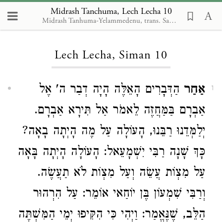
Midrash Tanchuma, Lech Lecha 10
Midrash Tanhuma-Yelammedenu, trans. Samuel A. Berman
Loading...
Lech Lecha, Siman 10
אַחַר
הַדְּבָרִים הָאֵלֶּה הָיָה דְבַר ה' אֶל
1
אַבְרָם בַּמַּחֲזֶה לֵאמֹר אַל תִּירָא אַבְרָם.
יְלַמְּדֵנוּ רַבֵּנוּ, הָעוֹלָה עַל מֶה הָיְתָה בָאָה?
כָּךְ שָׁנָה רַבִּי יִשְׁמָעֵאל: הָעוֹלָה הָיְתָה בָּאָה
עַל מִצְוֹת עֲשֵׂה וְעַל מִצְוֹת לֹא תַעֲשֶׂה.
וְרַבִּי שִׁמְעוֹן בֶּן יוֹחַאי אוֹמֵר: עַל הִרְהוּר
הַלֵּב, שֶׁנֶּאֱמַר: וַיְהִי כִּי הִקִּיפוּ יְמֵי הַמִּשְׁתֶּה