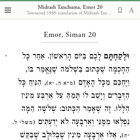
Midrash Tanchuma, Emor 20
Townsend 1989 translation of Midrash Tanhuma, S. Buber Recension, edited and supplemented by R. Francis Nataf
Loading...
Emor, Siman 20
וּלְקַחְתֶּם
לָכֶם בַּיּוֹם הָרִאשׁוֹן. אַחַר כָּל
1
הַחָכְמָה שֶׁכָּתוּב בִּשְׁלֹמֹה שֶׁנֶּאֱמַר בּוֹ,
וַיֶּחְכַּם מִכָּל הָאָדָם
, הִנִּיחַ כָּל
)
(
מ״א ה, יא
הַדְּבָרִים וְיָשַׁב לוֹ תָּמֵהַּ עַל אַרְבַּע מִינִין
הַלָּלוּ. זֶה שֶׁאָמַר הַכָּתוּב: שְׁלֹשָה הֵמָּה
נִפְלְאוּ מִמֶּנִּי וְאַרְבָּעָה לֹא יְדַעְתִּים
(
משלי ל,
, אֵלּוּ אַרְבָּעָה מִינִין שֶׁבַּלּוּלָב שֶׁבִּקֵּשׁ
)
יח