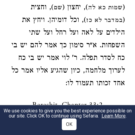
(
), יחצון (
), וחצית
שמות כא לה
שם
(
), וכל דומיהן. ויחץ את
במדבר לא כז
הילדים על לאה ועל רחל ועל שתי
השפחות. א"ר סימון כך אמר להם יש בי
כח לסדר תפלה. ר' לוי אמר יש בי כח
לערוך מלחמה, כיון שהגיע אליו אמר כל
אחד זכותו תעמוד לו:
Bereshit, Chapter 33:2
We use cookies to give you the best experience possible on
our site. Click OK to continue using Sefaria.
Learn More
.
OK
וישם את השפחות ואת ילדיהן ראשונה.
1