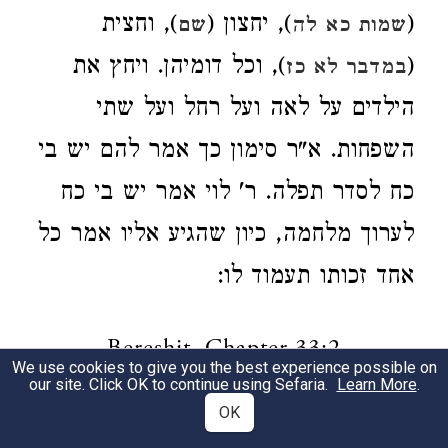
(
), יחצון (
), וחצית
שמות כא לה
שם
(
), וכל דומיהן. ויחץ את
במדבר לא כז
הילדים על לאה ועל רחל ועל שתי
השפחות. א"ר סימון כך אמר להם יש בי
כח לסדר תפלה. ר' לוי אמר יש בי כח
לערוך מלחמה, כיון שהגיע אליו אמר כל
אחד זכותו תעמוד לו:
Bereshit, Chapter 33:2
We use cookies to give you the best experience possible on
our site. Click OK to continue using Sefaria.
Learn More
.
OK
וישם את השפחות ואת ילדיהן ראשונה.
1