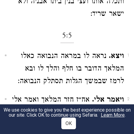
ותכלה אותו ועצי בנין ביתו אבניה ולא
ישאר שריד:
5:5
ויצא.
נראה לו במראה הנבואה כאלו
1
המלאך הדובר בו חלף והלך לו ובא
לרמז שבמשך הגלות תסתלק הנבואה:
ויאמר אלי.
אח״ז חזר המלאך ואמר אלי
2
We use cookies to give you the best experience possible on
שא עיניך וראה מה היא הדבר היוצאת
our site. Click OK to continue using Sefaria.
Learn More
.
מן השמים:
OK