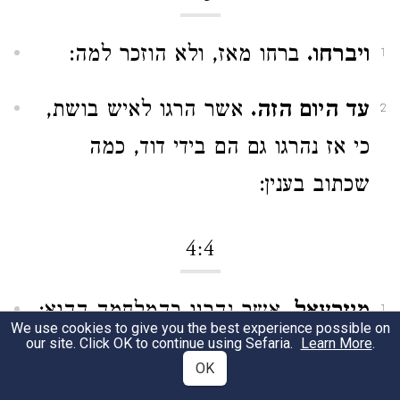
ויברחו.
ברחו מאז, ולא הוזכר למה:
1
עד היום הזה.
אשר הרגו לאיש בושת,
2
כי אז נהרגו גם הם בידי דוד, כמה
שכתוב בענין:
4:4
מיזרעאל.
אשר נהרגו בהמלחמה ההוא:
1
We use cookies to give you the best experience possible on
our site. Click OK to continue using Sefaria.
Learn More
.
ותנס.
מפחד פלשתים שלא יבואו אל
2
OK