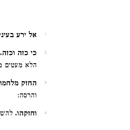
אל ירע בעיני
1
כי כזה וכזה.
2
הלא מעטים מת
החזק מלחמת
3
והרסה:
וחזקהו.
להשלי
4