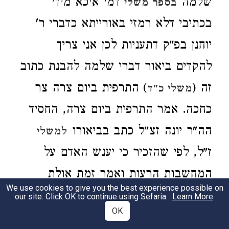
שלמה
דמי איכא מידי
בספר משלי
בכתיבי דלא רמזי באורייתא כדברי ר'
יוחנן בפ"ק דתעניות לכן אני צריך
להקדים ביאור דברי שלמה להבנת כתוב
זה (
) התרפית ביום צרה צר
משלי כ"ד
כחכה. אמר התרפית ביום צרה, החסיד
הה"ר יונה זצ"ל כתב בביאורו
למשלי
ז"ל, לפי שהזכיר כי יענש האדם על
המחשבות הרעות ואמר זמת אולת
We use cookies to give you the best experience possible on
חטאת, יאמר עתה כי גם ענש יענש על
our site. Click OK to continue using Sefaria.
Learn More
.
OK
שיתרפה מן המחשבות הטובות במקום