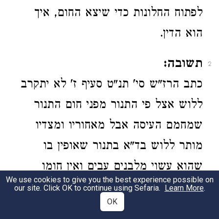
לפתוח החלונות כדי שיצא החום, איך
הוא הדין.
תשובה:
2
כתב הרז"ש סי' תנ"ט סעיף ז' לא יתקרב
ללוש אצל פי התנור מפני חום התנור
שמחמם העיסה אבל מאחוריו ומצדיו
מותר ללוש בד"א בתנור שאופין בו
שהוא עשוי מלבנים עבים ואין חומו
We use cookies to give you the best experience possible on
שולט חוץ לדפנותיו אבל תנור בית
our site. Click OK to continue using Sefaria.
Learn More
.
OK
החורף שהוסק אין ללוש בסמוך לו מכל