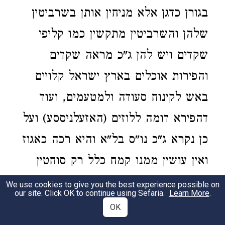
בגורן כדגן אלא מניחין אותן בשרביטין
שלהן והשרביטין מתקשין כמו קליפי
שקדים ויש להן ג"כ מראה שקדים
והפירות אוכלים בארץ ישראל קלויים
באש לקינוח סעודה ולמטעמים, ועוד
דהפירא דומה ללוזים (האזעלניססע) ועל
כן נקרא ג"כ נו"ס בל"א והיא רכה כאגוז
ואין עושין ממנו קמח כלל רק סוחטין
ממנו השמן ומה שנשאר עושין ממנו
We use cookies to give you the best experience possible on
our site. Click OK to continue using Sefaria.
Learn More
.
שטארקע, וכן א"א שיתערב בהן גרעיני
OK