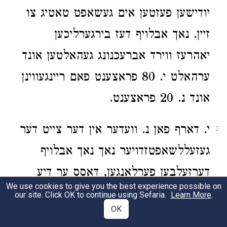
יודישען פעזטען אים געשאפט טאטיג צו
זיין. נאך אבלויף דעז בירגערליכען
יאהרעז ווירד אברעכנונג געהאלטען אונד
ערהאלט י. 80 פראצענט פאם ריינגעווינן
אונד נ. 20 פראצענט.
י. דארף פאן נ. וועדער אין דער צייט דער
2
געזעללשאפטזדויער נאך נאך אבלויף
דערזעלבען פערלאנגען, דאסס ער דיע
We use cookies to give you the best experience possible on
ריכטיגקייט זיינעז געבאהרענז מיטטעלז
our site. Click OK to continue using Sefaria.
Learn More
.
OK
איידעז בעשטאטיגע, אינדעם איהם י.