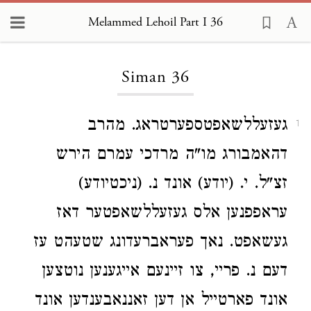
Melammed Lehoil Part I 36
Loading...
Siman 36
געזעללשאפטספערטראג. מהרב
1
דהאמבורג מו"ה מרדכי עמרם הירש
זצ"ל. י. (יודע) אונד נ. (ניכטיודע)
עראפפנען אלס געזעללשאפטער דאז
געשאפט. נאך פעראברעדונג שטעהט עז
דעם נ. פריי, צו זיינעם אייגענען נוטצען
אונד פארטייל אן דען זאננאבענדען אונד