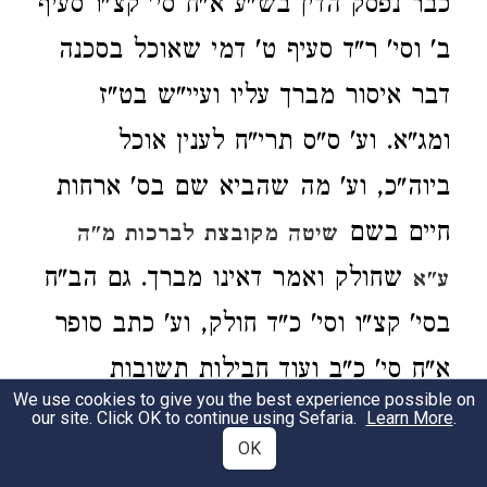
כבר נפסק הדין בש"ע א"ח סי' קצ"ו סעיף
ב' וסי' ר"ד סעיף ט' דמי שאוכל בסכנה
דבר איסור מברך עליו ועיי"ש בט"ז
ומג"א. וע' ס"ס תרי"ח לענין אוכל
ביוה"כ, וע' מה שהביא שם בס' ארחות
חיים בשם
שיטה מקובצת לברכות מ"ה
שחולק ואמר דאינו מברך. גם הב"ח
ע"א
בסי' קצ"ו וסי' כ"ד חולק, וע' כתב סופר
א"ח סי' כ"ב ועוד חבילות תשובות
We use cookies to give you the best experience possible on
המובאות בס' אחרות חיים סי' קצ"ו.
our site. Click OK to continue using Sefaria.
Learn More
.
OK
ולענין קידוש ע' ריש סי' ער"ב ובס'