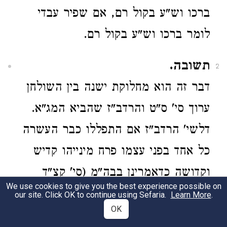
ברכו וש"ע בקול רם, אם שפיר עבדי
לומר ברכו וש"ע בקול רם.
תשובה.
2
דבר זה הוא מחלוקת ישנה בין השולחן
ערוך סי' ס"ט והרדב"ז שהביא המג"א.
דלשי' הרדב"ז אם התפללו כבר העשרה
כל אחד בפני עצמו פרח מינייהו קדיש
וקדושה כדאמרינן בבה"מ (סי' קצ"ד
We use cookies to give you the best experience possible on
ס"א) ועל כן אינם יכולים לחזור
our site. Click OK to continue using Sefaria.
Learn More
.
OK
ולהתפלל בקדיש וקדושה. אבל לדעת