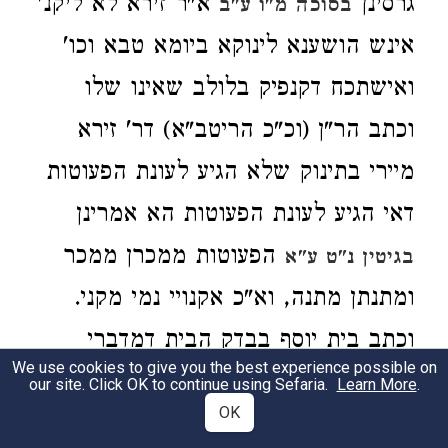
גרסינן
א"ר זירא לא ליקנ'
בסוכה מ"ו ע"ב
אינש הושענא לינוקא ביומא טבא וכו'
ואישתכח דקנפיק בלולב שאינו שלו
וכתב הר"ן (וכ"כ הריטב"א) דר' זירא
מיירי בתינוק שלא הגיע לעונת הפעוטות
דאי הגיע לעונת הפעוטות הא אמרינן
הפעוטות ממכרן ממכר
בגיטין נ"ט ע"א
ומתנתן מתנה, וא"כ אקנויי נמי מקני.
וכתב בית יוסף בבדק הבית דמדברי
We use cookies to give you the best experience possible on
הרמב"ם נראה דפליג אהר"ן וס"ל דאפילו
our site. Click OK to continue using Sefaria.
Learn More
.
OK
בהגיע לעונת הפעוטות אמר ר' זירא דלא