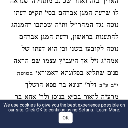
האריך בזה ואחר שכתב מתחילה שנראה
לו שדעת המגן אברהם בסי' תק"פ דעתו
נוטה נגד המהרי"ל ות"ה שכתבו דהמנהג
להתענות בראשון, ודעת המגן אברהם
נוטה לקובעו בשני וכן הוא דעתו של
אמה"ג ז"ל אך היעב"ץ עצמו שם הראה
פנים שתליא בפלוגתא דאמוראי
בסוטה
דלר' חנינא בר פפא הושלך
י"ב ע"ב
מרע"ה ליאור בכ"א בניסן ולר' אחא בר
We use cookies to give you the best experience possible on
חנינא בו' בניסן ומסקנת הגמ' דלמ"ד ו'
our site. Click OK to continue using Sefaria.
Learn More
.
OK
בניסן השנה שנולד משה פשוטה היתה