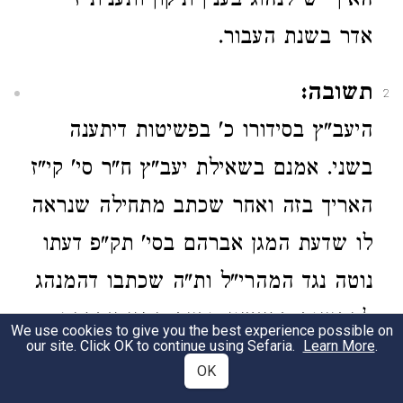
האיך יש לנהוג בענין תיקון ותענית ז'
אדר בשנת העבור.
תשובה:
2
היעב"ץ בסידורו כ' בפשיטות דיתענה
בשני. אמנם בשאילת יעב"ץ ח"ר סי' קי"ז
האריך בזה ואחר שכתב מתחילה שנראה
לו שדעת המגן אברהם בסי' תק"פ דעתו
נוטה נגד המהרי"ל ות"ה שכתבו דהמנהג
להתענות בראשון, ודעת המגן אברהם
We use cookies to give you the best experience possible on
our site. Click OK to continue using Sefaria.
Learn More
.
נוטה לקובעו בשני וכן הוא דעתו של
OK
אמה"ג ז"ל אך היעב"ץ עצמו שם הראה