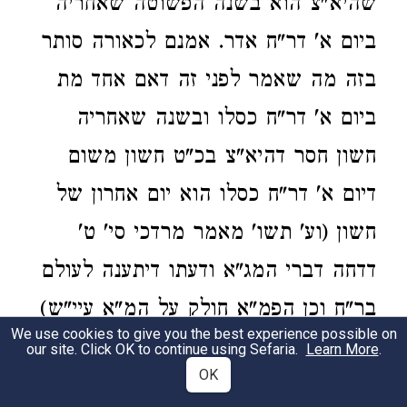
שהיא"צ הוא בשנה הפשוטה שאחריה
ביום א' דר"ח אדר. אמנם לכאורה סותר
בזה מה שאמר לפני זה דאם אחד מת
ביום א' דר"ח כסלו ובשנה שאחריה
חשון חסר דהיא"צ בכ"ט חשון משום
דיום א' דר"ח כסלו הוא יום אחרון של
חשון (וע' תשו' מאמר מרדכי סי' ט'
דדחה דברי המג"א ודעתו דיתענה לעולם
בר"ח וכן הפמ"א חולק על המ"א עיי"ש)
We use cookies to give you the best experience possible on
וא"כ הכא נימא כיון דיום א' של ר"ח
our site. Click OK to continue using Sefaria.
Learn More
.
OK
אדר שני הוא יום אחרון של אדר ראשון