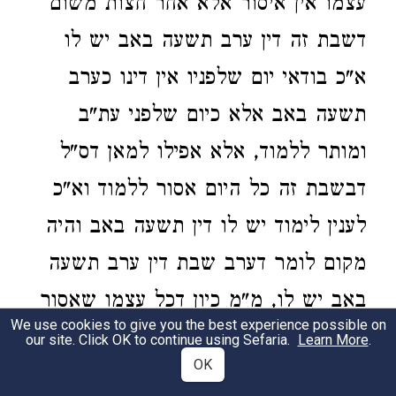
עצמו אין איסור אלא אחר חצות משום
דשבת זה דין ערב תשעה באב יש לו
א"כ בודאי יום שלפניו אין דינו כערב
תשעה באב אלא כיום שלפני עת"ב
ומותר ללמוד, אלא אפילו למאן דס"ל
דבשבת זה כל היום אסור ללמוד וא"כ
לענין לימוד יש לו דין תשעה באב והיה
מקום לומר דערב שבת דין ערב תשעה
באב יש לו, מ"מ כיון דכל עצמו שאסור
We use cookies to give you the best experience possible on
ללמוד בעת"ב אחר חצות הוא רק מנהגא
our site. Click OK to continue using Sefaria.
Learn More
.
OK
בעלמא אין להחמיר כלל בערב שבת,